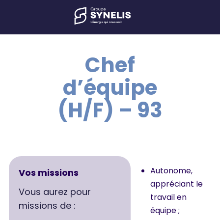
Chef
d’équipe
(H/F) – 93
Autonome,
Vos missions
appréciant le
Vous aurez pour
travail en
missions de :
équipe ;