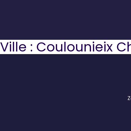
Ville :
Coulounieix C
Z